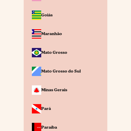
Goiás
Maranhão
Mato Grosso
Mato Grosso do Sul
Minas Gerais
Pará
Paraíba