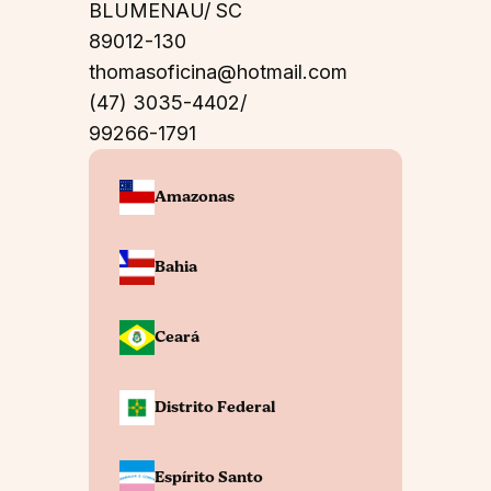
BLUMENAU/ SC
89012-130
thomasoficina@hotmail.com
(47) 3035-4402/
99266-1791
Amazonas
Bahia
Ceará
Distrito Federal
Espírito Santo