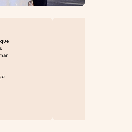
 que
ou
rmar
lgo