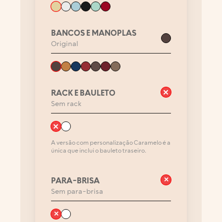
BANCOS E MANOPLAS
Original
✕
RACK E BAULETO
Sem rack
✕
A versão com personalização Caramelo é a
única que inclui o bauleto traseiro.
PARA-BRISA
✕
Sem para-brisa
✕